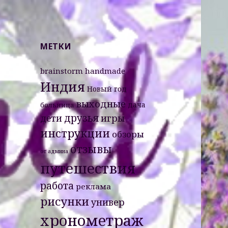
Misht-Журнал
МЕТКИ
Черный ящик
brainstorm
handmade
Индия
Новый год
выходные
дача
больница
друзья
дети
игры
инструкции
обзоры
отзывы
от админа
путешествия
работа
реклама
рисунки
универ
хронометраж