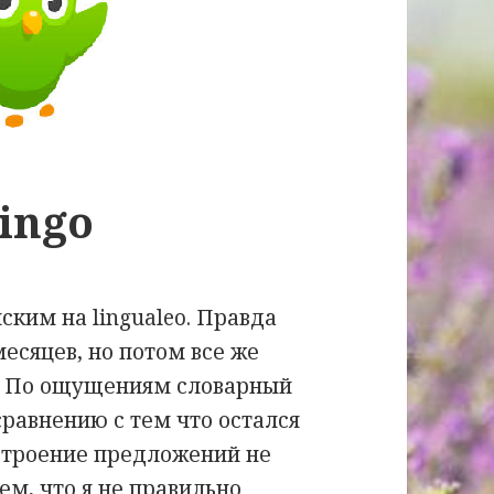
lingo
ским на lingualeo. Правда
есяцев, но потом все же
я. По ощущениям словарный
сравнению с тем что остался
остроение предложений не
тем, что я не правильно