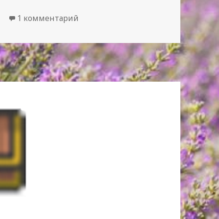
к записи lingualeo vs duolingo
ы
1 комментарий