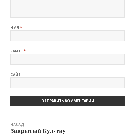
ИМЯ
*
EMAIL
*
САЙТ
Навигация
НАЗАД
по
Закрытый Кул-тау
Предыдущая
записям