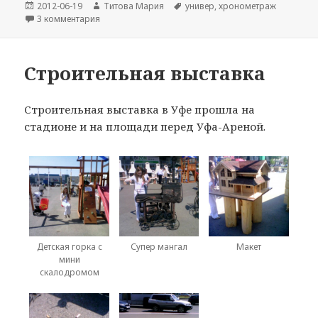
Опубликовано
Автор
Метки
2012-06-19
Титова Мария
универ
,
хронометраж
к записи Защита диплома
3 комментария
Строительная выставка
Строительная выставка в Уфе прошла на
стадионе и на площади перед Уфа-Ареной.
Детская горка с
Супер мангал
Макет
мини
скалодромом