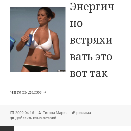
Энергич
но
встряхи
вать это
вот так
Реклама: Косметические эмульсии
Читать далее
Опубликовано
Автор
Метки
2009-04-16
Титова Мария
реклама
к записи Реклама: Косметические эмульсии
Добавить комментарий
Пагинация