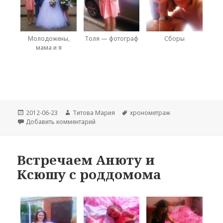
Молодожены,
Толя — фотограф
Сборы
мама и я
Опубликовано
Автор
Метки
2012-06-23
Титова Мария
хронометраж
к записи Свадьба Светы и Володи
Добавить комментарий
Встречаем Анюту и
Ксюшу с роддомома