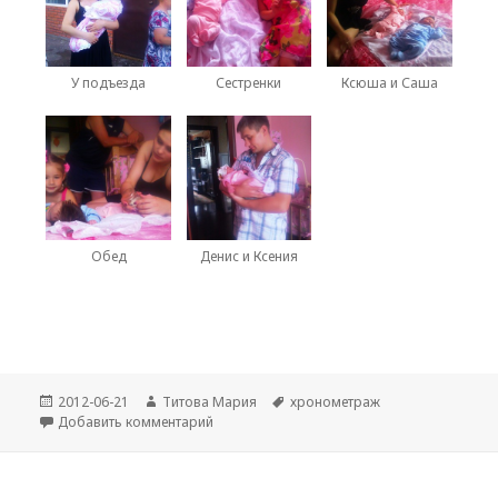
У подъезда
Сестренки
Ксюша и Саша
Обед
Денис и Ксения
Опубликовано
Автор
Метки
2012-06-21
Титова Мария
хронометраж
к записи Встречаем Анюту и Ксюшу с род
Добавить комментарий