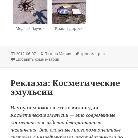
Медный Паучок
Ремонт дороги
Опубликовано
Автор
Метки
2012-06-07
Титова Мария
хронометраж
к записи Строительная выставка
Добавить комментарий
Реклама: Косметические
эмульсии
Начну немножко в стиле википедии.
Косметические эмульсии — это современные
косметические изделия декоративного
назначения. Это сложные многокомпонентные
системы, с ингредиентами, распределенными по