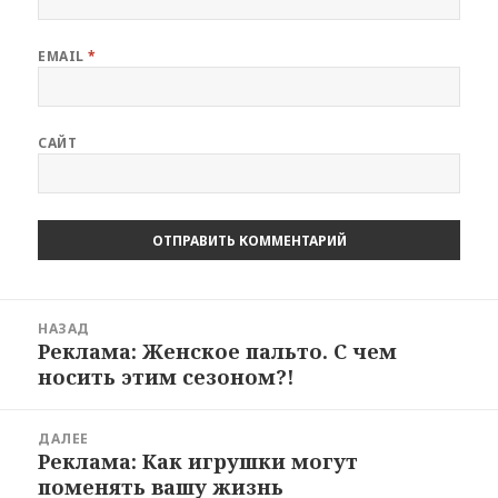
EMAIL
*
САЙТ
Навигация
НАЗАД
по
Реклама: Женское пальто. С чем
Предыдущая
записям
носить этим сезоном?!
запись:
ДАЛЕЕ
Реклама: Как игрушки могут
Следующая
поменять вашу жизнь
запись: