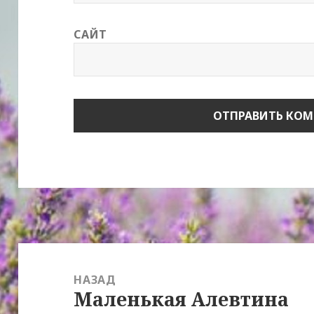
САЙТ
Навигация
по
НАЗАД
Маленькая Алевтина
записям
Предыдущая