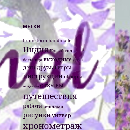
Misht-Журнал
МЕТКИ
Черный ящик
brainstorm
handmade
Индия
Новый год
выходные
дача
больница
друзья
дети
игры
инструкции
обзоры
отзывы
от админа
путешествия
работа
реклама
рисунки
универ
хронометраж