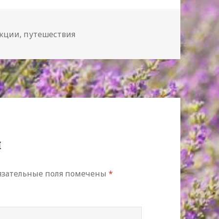
укции
,
путешествия
й
язательные поля помечены
*