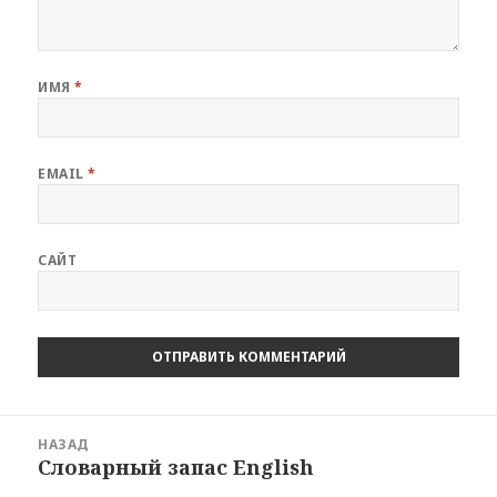
ИМЯ
*
EMAIL
*
САЙТ
Навигация
НАЗАД
по
Словарный запас English
Предыдущая
записям
запись: