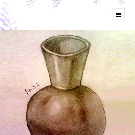
Misht-Журнал
МЕНЮ
И
ВИДЖЕТЫ