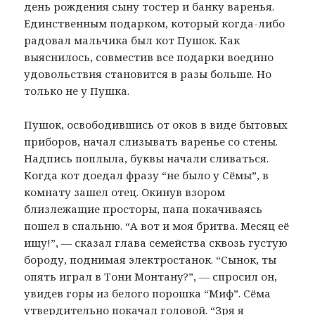
день рождения сыну тостер и банку варенья.
Единственным подарком, который когда-либо
радовал мальчика был кот Пушок. Как
выяснилось, совместив все подарки воедино
удовольствия становится в разы больше. Но
только не у Пушка.
Пушок, освободившись от оков в виде бытовых
приборов, начал слизывать варенье со стены.
Надпись поплыла, буквы начали сливаться.
Когда кот доедал фразу “не было у Сёмы”, в
комнату зашел отец. Окинув взором
близлежащие просторы, папа покачиваясь
пошел в спальню. “А вот и моя бритва. Месяц её
ищу!”, — сказал глава семейства сквозь густую
бороду, поднимая электростанок. “Сынок, ты
опять играл в Тони Монтану?”, — спросил он,
увидев горы из белого порошка “Миф”. Сёма
утвердительно покачал головой. “Зря я