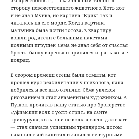
экспрессионист”, — сказал юный талант в
сторону невежественного животного. Хоть кот
и не знал Мунка, но картина “Крик” так и
читалась на его морде. Когда картина
мальчика была почти готова, в квартиру
вошли родители с большими пакетами
полными игрушек. Сёма не зная себя от счастья
бросил банку варенья и принялся играть во все
подряд.
В скором времени стены были отмыты, кот
прошел курс реабилитации у психолога, папа
побрился и все шло отлично. Сёма увлекся
рисованием и стал знаменитым художником. А
Пушок, прочитав нашу статью про брокерство
«уфимский волк с уолл-стрит» на сайте
тришурупа, хоть он и не волк, а очень даже кот
— стал сначала успешным трейдером, потом
накопил свой капитал и занялся венчурными