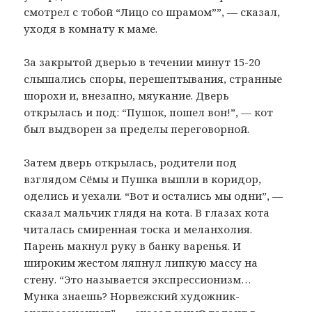
смотрел с тобой “Лицо со шрамом””, — сказал,
уходя в комнату к маме.
За закрытой дверью в течении минут 15-20
слышались споры, перешептывания, странные
шорохи и, внезапно, мяукание. Дверь
открылась и под: “Пушок, пошел вон!”, — кот
был выдворен за пределы переговорной.
Затем дверь открылась, родители под
взглядом Сёмы и Пушка вышли в коридор,
оделись и уехали. “Вот и остались мы одни”, —
сказал мальчик глядя на кота. В глазах кота
читалась смиренная тоска и меланхолия.
Парень макнул руку в банку варенья. И
широким жестом ляпнул липкую массу на
стену. “Это называется экспрессионизм…
Мунка знаешь? Норвежский художник-