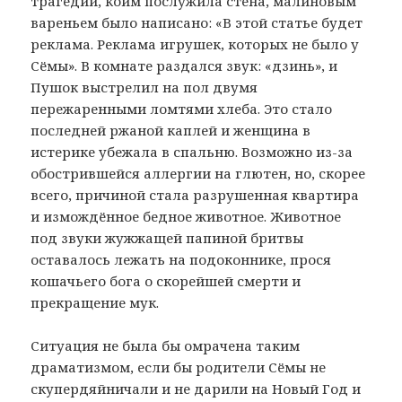
трагедии, коим послужила стена, малиновым
вареньем было написано: «В этой статье будет
реклама. Реклама игрушек, которых не было у
Сёмы». В комнате раздался звук: «дзинь», и
Пушок выстрелил на пол двумя
пережаренными ломтями хлеба. Это стало
последней ржаной каплей и женщина в
истерике убежала в спальню. Возможно из-за
обострившейся аллергии на глютен, но, скорее
всего, причиной стала разрушенная квартира
и измождённое бедное животное. Животное
под звуки жужжащей папиной бритвы
оставалось лежать на подоконнике, прося
кошачьего бога о скорейшей смерти и
прекращение мук.
Ситуация не была бы омрачена таким
драматизмом, если бы родители Сёмы не
скупердяйничали и не дарили на Новый Год и